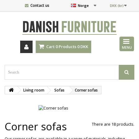
Contact us
Norge
DKK (kr)
DANISH
FURNITURE
Cart
0
Products
0 DKK
MENU
Living room
Sofas
Corner sofas
Corner sofas
There are 18 products.
Our corner sofas are available in a range of materials, including