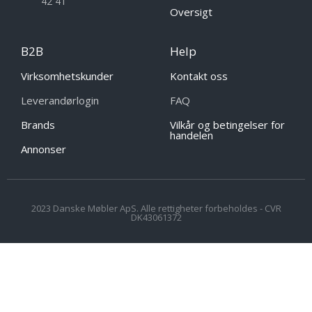
42 41
Oversigt
B2B
Help
Virksomhetskunder
Kontakt oss
Leverandørlogin
FAQ
Brands
Vilkår og betingelser for
handelen
Annonser
2023 Danske Møbler ApS. Alle rettigheter forbeholdes - CVR
DK43061372