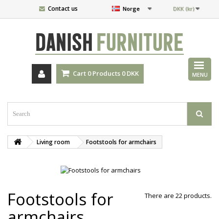
Contact us
Norge
DKK (kr)
DANISH
FURNITURE
Cart
0
Products
0 DKK
MENU
Living room
Footstools for armchairs
Footstools for
There are 22 products.
armchairs