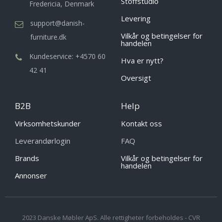
Stoffstudio
Fredericia, Denmark
Levering
support@danish-
Vilkår og betingelser for
furniture.dk
handelen
Kundeservice: +4570 60
Hva er nytt?
42 41
Oversigt
B2B
Help
Virksomhetskunder
Kontakt oss
Leverandørlogin
FAQ
Brands
Vilkår og betingelser for
handelen
Annonser
2023 Danske Møbler ApS. Alle rettigheter forbeholdes - CVR