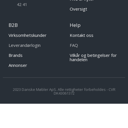
42 41
Oversigt
B2B
Help
Virksomhetskunder
Kontakt oss
Leverandørlogin
FAQ
Brands
Vilkår og betingelser for
handelen
Annonser
2023 Danske Møbler ApS. Alle rettigheter forbeholdes - CVR
DK43061372