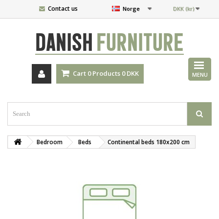
Contact us
Norge
DKK (kr)
DANISH
FURNITURE
Cart
0
Products
0 DKK
MENU
Bedroom
Beds
Continental beds 180x200 cm