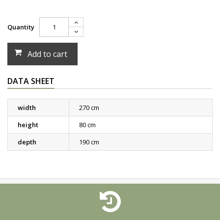
Quantity
Add to cart
DATA SHEET
width
270 cm
height
80 cm
depth
190 cm