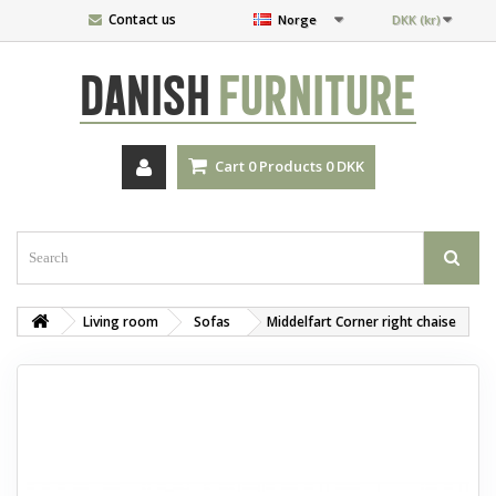
Contact us
Norge
DKK (kr)
DANISH
FURNITURE
Cart
0
Products
0 DKK
Living room
Sofas
Middelfart Corner right chaise