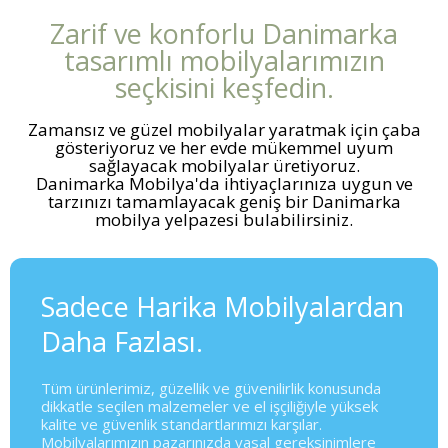
Zarif ve konforlu Danimarka
tasarımlı mobilyalarımızın
seçkisini keşfedin.
Zamansız ve güzel mobilyalar yaratmak için çaba
gösteriyoruz ve her evde mükemmel uyum
sağlayacak mobilyalar üretiyoruz.
Danimarka Mobilya'da ihtiyaçlarınıza uygun ve
tarzınızı tamamlayacak geniş bir Danimarka
mobilya yelpazesi bulabilirsiniz.
Sadece Harika Mobilyalardan
Daha Fazlası.
Tüm ürünlerimiz, güzellik ve güvenilirlik konusunda
dikkatle seçilen malzemeler ve el işçiliğiyle yüksek
kalite ve güvenlik standartlarımızı karşılar.
Mobilyalarımızın pazarınızda yasal gereksinimlere