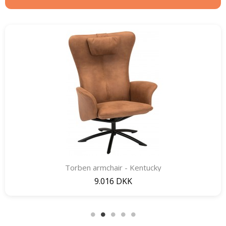
Torben armchair - Kentucky
Quick View
9.016 DKK