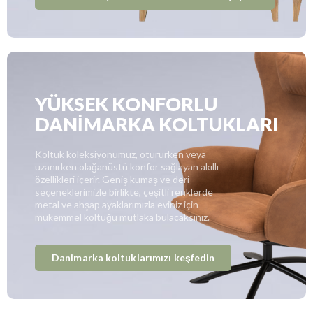
YÜKSEK KONFORLU
DANİMARKA KOLTUKLARI
Koltuk koleksiyonumuz, otururken veya
uzanırken olağanüstü konfor sağlayan akıllı
özellikleri içerir. Geniş kumaş ve deri
seçeneklerimizle birlikte, çeşitli renklerde
metal ve ahşap ayaklarımızla eviniz için
mükemmel koltuğu mutlaka bulacaksınız.
Danimarka koltuklarımızı keşfedin