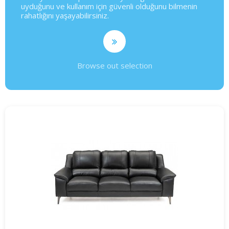
uyduğunu ve kullanım için güvenli olduğunu bilmenin
rahatlığını yaşayabilirsiniz.
Browse out selection