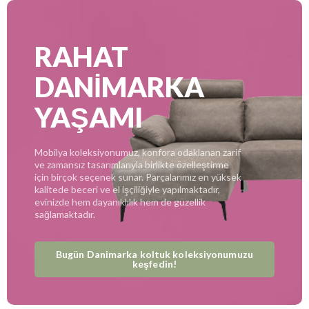
RAHAT
DANİMARKA
YAŞAMI
Mobilya koleksiyonumuz, konfora odaklanan zarif
ve zamansız tasarımlarıyla birlikte özelleştirme
için birçok seçenek sunar. Parçalarımız en yüksek
kalitede beceri ve el işçiliğiyle yapılmaktadır,
evinizde hem dayanıklılık hem de güzellik
sağlamaktadır.
Bugün Danimarka koltuk koleksiyonumuzu
keşfedin!