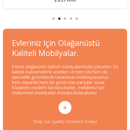
Evleriniz Için Olağanüstü
Kaliteli Mobilyalar.
Evinizi olağanüstü kaliteli mobilyalarımızla yükseltin. En
kaliteli malzemelerle üretilen ve hem stil hem de
işlevsellik gözetilerek tasarlanan koleksiyonumuz,
hem dayanıklı hem de güzel olan parçalar sunar.
Klasikten modern tarzlara kadar, mekânınız için
mükemmel mobilyaları mutlaka bulacaksınız.
Shop our quality furniture today!