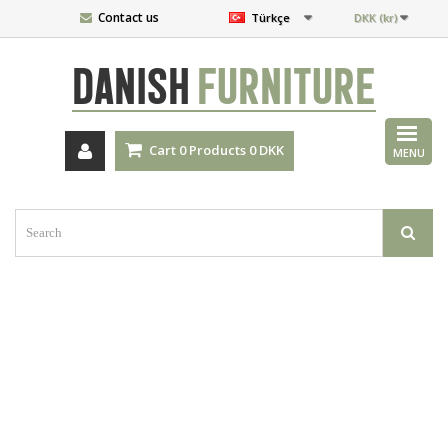
Contact us
Türkçe
DKK (kr)
DANISH
FURNITURE
Cart
0
Products
0 DKK
MENU
Kıtalararası
yatağınızı
özelleştirin.
BÜYÜK SEÇENEK
KITALARARASI YATAKLAR.
Omuzlarınız
ve
beliniz
için
daha
fazla
destek
ve
özelleştirilmiş
konfor
isteyenler
için.
KOLEKSİYONUMUZA GÖZ ATIN