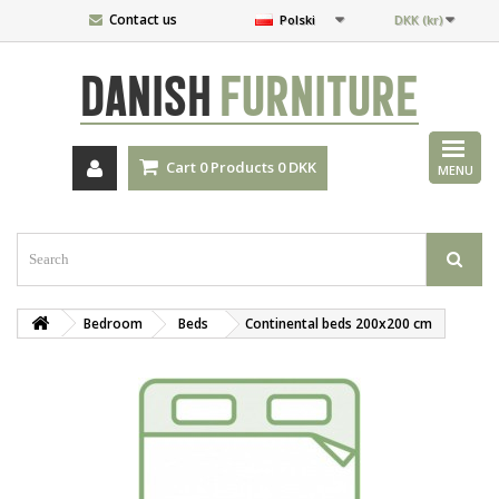
Contact us
Polski
DKK (kr)
DANISH
FURNITURE
Cart
0
Products
0 DKK
MENU
Bedroom
Beds
Continental beds 200x200 cm