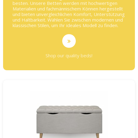
besten. Unsere Betten werden mit hochwertigen
Materialien und fachmännischem Können hergestellt
und bieten unvergleichlichen Komfort, Unterstützung
und Haltbarkeit. Wählen Sie zwischen modernen und
klassischen Stilen, um Ihr ideales Modell zu finden.
Shop our quality beds!