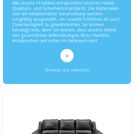
Alle unsere Produkte entsprechen unseren hohen
Qualitäts- und Sicherheitsstandards. Die Materialien
und die handwerkliche Verarbeitung werden
sorgfältig ausgewählt, um sowohl Schönheit als auch
Zuverlässigkeit zu gewährleisten. Sie können
beruhigt sein, denn Sie wissen, dass unsere Möbel
den gesetzlichen Anforderungen Ihres Marktes
entsprechen und sicher im Gebrauch sind
Browse out selection