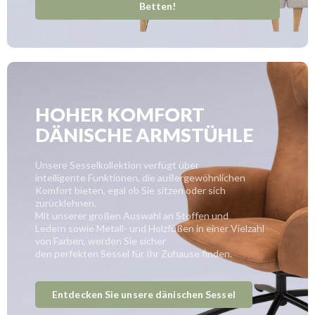
Betten!
HOHER KOMFORT
DÄNISCHE ARMSTÜHLE
Unsere Sesselkollektion verfügt über
intelligente Funktionen, die außergewöhnlichen
Komfort bieten, egal ob Sie sitzen oder sich
zurücklehnen.
Mit unserer großen Auswahl an Stoffen und
Ledern sowie Metall- und Holzfüßen in einer Vielzahl
von Farben, werden Sie sicher
den perfekten Sessel für Ihr Zuhause finden.
Entdecken Sie unsere dänischen Sessel