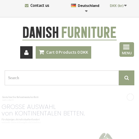
Contact us
Deutschland
DKK (kr)
DANISH
FURNITURE
Cart
0
Products
0 DKK
MENU
Gestalten
Sie
Ihr
kontinentales
Bett
individuell.
GROSSE AUSWAHL
von KONTINENTALEN BETTEN.
Für
diejenigen,
die
individuellen
Komfort
und
mehr
Unterstützung
für
die
Schultern
und
den
unteren
Rücken
wünschen.
UNSERE KOLLEKTION ANSEHEN