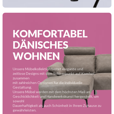
KOMFORTABEL
DÄNISCHES
WOHNEN
Unsere Möbelkollektion bietet elegante und
zeitlose Designs mit dem Schwerpunkt auf Komfort,
zusammen
mit zahlreichen Optionen für die individuelle
Gestaltung.
Unsere Möbel werden mit dem höchsten Maß an
Geschicklichkeit und Handwerkskunst hergestellt, um
sowohl
Dauerhaftigkeit als auch Schönheit in Ihrem Zuhause zu
gewährleisten.