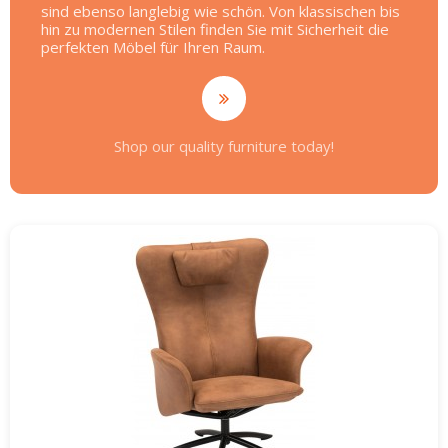
sind ebenso langlebig wie schön. Von klassischen bis
hin zu modernen Stilen finden Sie mit Sicherheit die
perfekten Möbel für Ihren Raum.
Shop our quality furniture today!